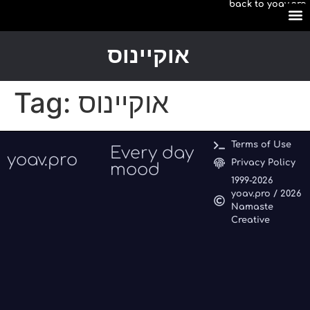
back to yoav.pro
content
yoav.p
Youtub
Apple
Amazo
אוקיינוס
Tag:
אוקיינוס
Terms of Use
Every day
yoav.pro
Privacy Policy
mood
1999-2026
yoav.pro / 2026
Namaste
Creative