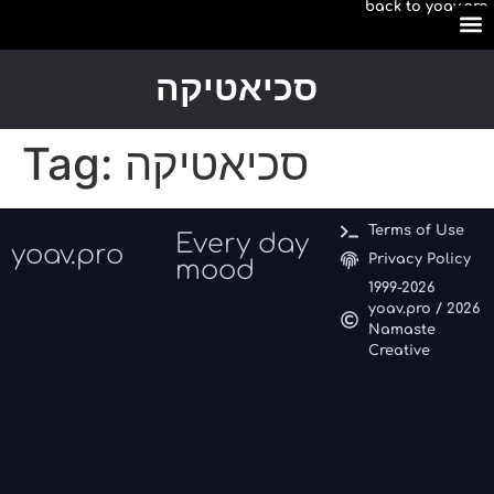
back to yoav.pro
content
yoav.p
Youtub
Apple
Amazo
סכיאטיקה
Tag:
סכיאטיקה
Terms of Use
Every day
yoav.pro
Privacy Policy
mood
1999-2026
yoav.pro / 2026
Namaste
Creative